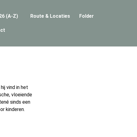
26 (A-Z)
Route & Locaties
Folder
ct
ij vind in het
sche, vloeiende
René sinds een
or kinderen.