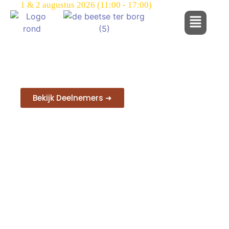
1 & 2 augustus 2026 (11:00 - 17:00)
Kunst, ateliers en ontmoeting in Wes
Een inspirerend weekend vol kunst
en creativiteit.
Bezoek ateliers, ontmoet
kunstenaars en ontdek bijzondere
locaties in en rond Sellingen.
Bekijk Deelnemers ➜